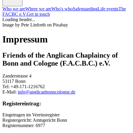
Who we are
Where we are
Who's who
Safeguarding
Life events
The
FACBC e.V.
Get in touch
Loading header...
Image by Pete Linforth on Pixabay
Impressum
Friends of the Anglican Chaplaincy of
Bonn and Cologne (F.A.C.B.C.) e.V.
Zanderstrasse 4
53117 Bonn
Tel: +49-171-1216762
E-Mail:
info@anglicanbonncologne.de
Registereintrag:
Eingetragen im Vereinsregister
Registergericht: Amtsgericht Bonn
Registernummer: 6977