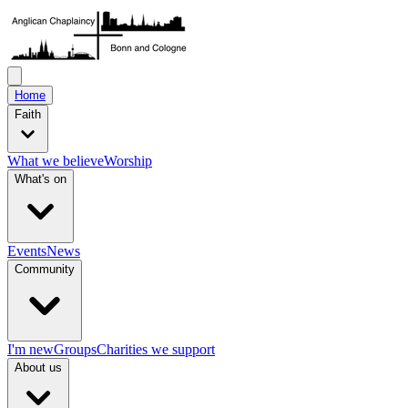
Home
Faith
What we believe
Worship
What's on
Events
News
Community
I'm new
Groups
Charities we support
About us